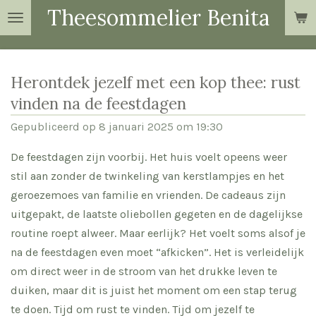
Theesommelier Benita
Ga
direct
naar
de
Herontdek jezelf met een kop thee: rust
hoofdinhoud
vinden na de feestdagen
Gepubliceerd op 8 januari 2025 om 19:30
De feestdagen zijn voorbij. Het huis voelt opeens weer
stil aan zonder de twinkeling van kerstlampjes en het
geroezemoes van familie en vrienden. De cadeaus zijn
uitgepakt, de laatste oliebollen gegeten en de dagelijkse
routine roept alweer. Maar eerlijk? Het voelt soms alsof je
na de feestdagen even moet “afkicken”. Het is verleidelijk
om direct weer in de stroom van het drukke leven te
duiken, maar dit is juist het moment om een stap terug
te doen. Tijd om rust te vinden. Tijd om jezelf te