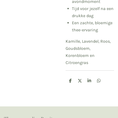
avondmoment
Tijd voor jezelf na een
drukke dag
Een zachte, bloemige
thee-ervaring
Kamille, Lavendel, Roos,
Goudsbloem,
Korenbloem en
Citroengras
D
D
S
D
e
e
h
e
l
e
a
l
e
l
r
e
n
e
n