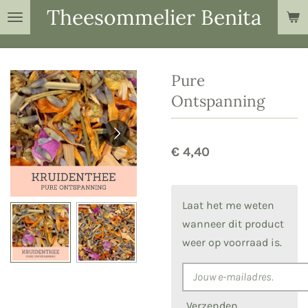
Theesommelier Benita
Ga
direct
naar
de
Pure
hoofdinhoud
Ontspanning
€ 4,40
Laat het me weten
wanneer dit product
weer op voorraad is.
Verzenden