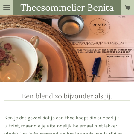
Theesommelier Benita
Ga
direct
naar
de
hoofdinhoud
Een blend zo bijzonder als jij.
Ken je dat gevoel dat je een thee koopt die er heerlijk
uitziet, maar die je uiteindelijk helemaal niet lekker
vindt? Dat is frustrerend, en het is zonde van je tijd en