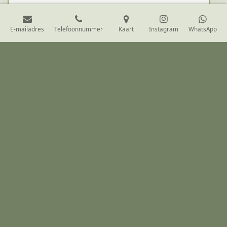
E-mailadres
Telefoonnummer
Kaart
Instagram
WhatsApp
Workshop *
Intuïtief kruidenmelange maken
Bericht *
Verzenden