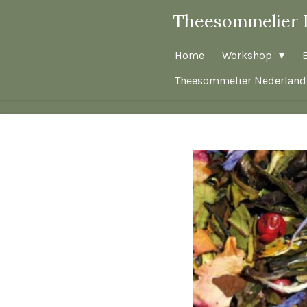
Ga
Theesommelier 
direct
naar
Home
Workshop
de
Theesommelier Nederland
hoofdinhoud