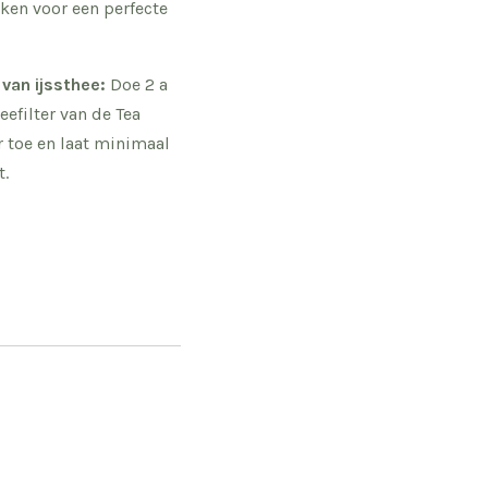
kken voor een perfecte
van ijssthee:
Doe 2 a
eefilter van de Tea
r toe en laat minimaal
t.