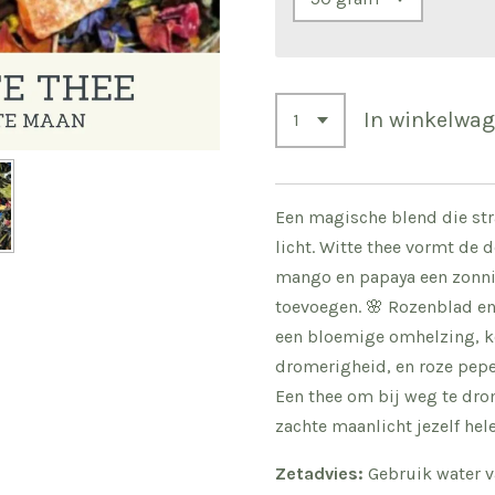
In winkelwa
Een magische blend die stra
licht. Witte thee vormt de d
mango en papaya een zonni
toevoegen. 🌸 Rozenblad 
een bloemige omhelzing, k
dromerigheid, en roze peper
Een thee om bij weg te drom
zachte maanlicht jezelf hel
Zetadvies:
Gebruik water v