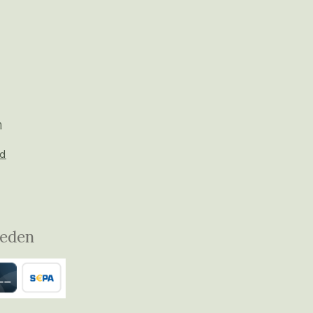
n
id
heden