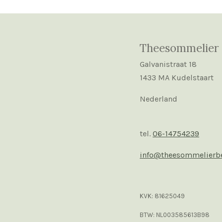
Theesommelier 
Galvanistraat 18
1433 MA Kudelstaart
Nederland
tel.
06-14754239
info@theesommelierbe
KVK: 81625049
BTW: NL003585613B98