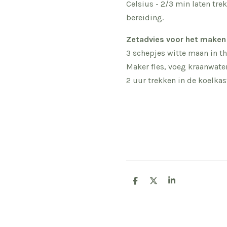
Celsius - 2/3 min laten tre
bereiding.
Zetadvies voor het maken 
3 schepjes witte maan in th
Maker fles, voeg kraanwate
2 uur trekken in de koelkas
D
D
S
e
e
h
l
e
a
e
l
r
n
e