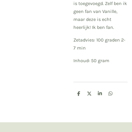
is toegevoegd. Zelf ben ik
geen fan van Vanille,
maar deze is echt
heerlijk! Ik ben fan.
Zetadvies: 100 graden 2-
7 min
Inhoud: 50 gram
D
D
S
D
e
e
h
e
l
e
a
l
e
l
r
e
n
e
n