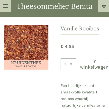
Theesommelier Benita
Ga
direct
naar
de
Vanille Rooibos
hoofdinhoud
€ 4,25
In
winkelwagen
Een heerlijke zachte
smaakvolle kwaliteit
rooibos waarbij
natuurlijke vanillearoma