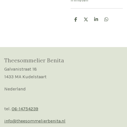
D
D
S
D
e
e
h
e
l
e
a
l
e
l
r
e
n
e
n
Theesommelier Benita
Galvanistraat 18
1433 MA Kudelstaart
Nederland
tel.
06-14754239
info@theesommelierbenita.nl