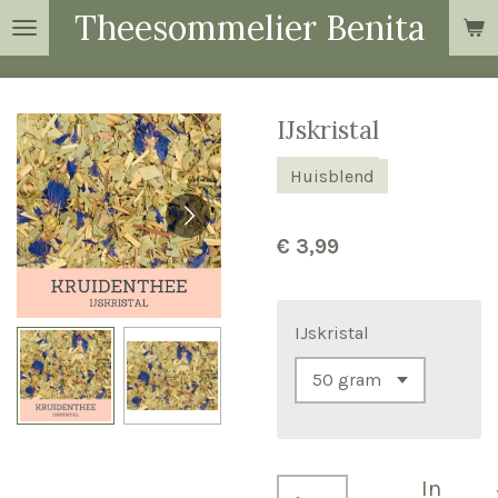
Theesommelier Benita
Ga
direct
naar
de
IJskristal
hoofdinhoud
Huisblend
€ 3,99
IJskristal
In