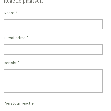
Reactie plaatsen
e
l
r
e
n
e
n
Naam *
E-mailadres *
Bericht *
Verstuur reactie