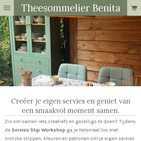
Theesommelier Benita
Ga
direct
naar
de
hoofdinhoud
Creëer je eigen servies en geniet van
een smaakvol moment samen.
Zin om samen iets creatiefs en gezelligs te doen? Tijdens
de
Servies Stip Workshop
ga je helemaal los met
vrolijke stippen, kleuren en patronen om je eigen servies