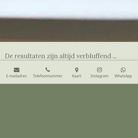
De resultaten zijn altijd verbluffend ...
E-mailadres
Telefoonnummer
Kaart
Instagram
WhatsApp
Wat deze workshop zo bijzonder maakt, is dat je
iets
echt van jezelf creëert
, helemaal volgens jouw gevoel en
stijl. Terwijl je je concentreert op het stippen en de
herhaling ervan, merk je hoe rustgevend het is en hoe
makkelijk de tijd voorbij vliegt. Ondertussen geniet je
van een zorgvuldig samengestelde
theeproeverij met
bijzondere kruidentheeën
, vergezeld van heerlijke
chocolade en koekjes die het moment extra speciaal