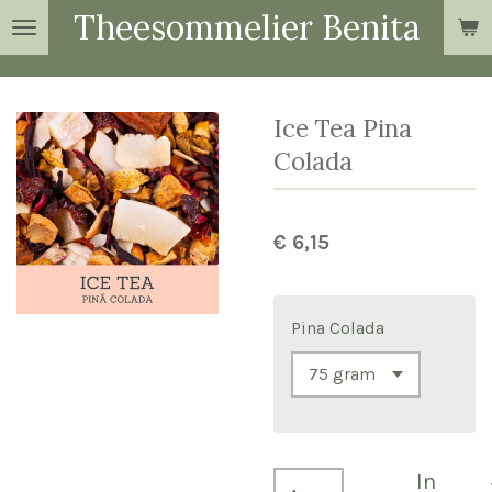
Theesommelier Benita
Ga
direct
naar
de
Ice Tea Pina
hoofdinhoud
Colada
€ 6,15
Pina Colada
In