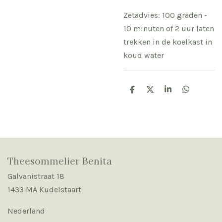
Zetadvies: 100 graden -
10 minuten of 2 uur laten
trekken in de koelkast in
koud water
D
D
S
D
e
e
h
e
l
e
a
l
e
l
r
e
n
e
n
Theesommelier Benita
Galvanistraat 18
1433 MA Kudelstaart
Nederland